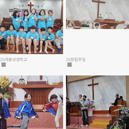
26여름성경학교
26창립주일