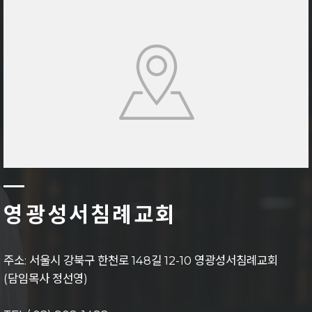
영광성서침례교회
주소: 서울시 강북구 한천로 148길 12-10 영광성서침례교회
(담임목사 정선영)