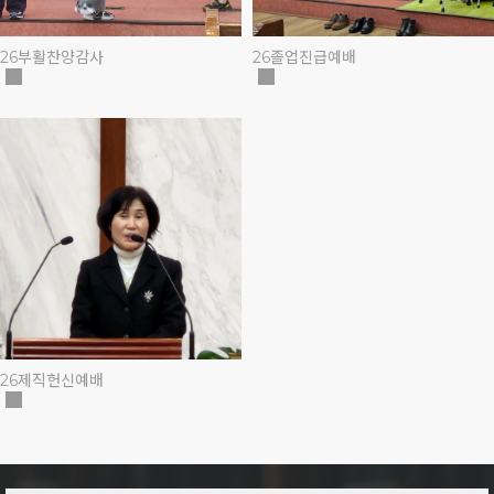
26부활찬양감사
26졸업진급예배
26제직헌신예배